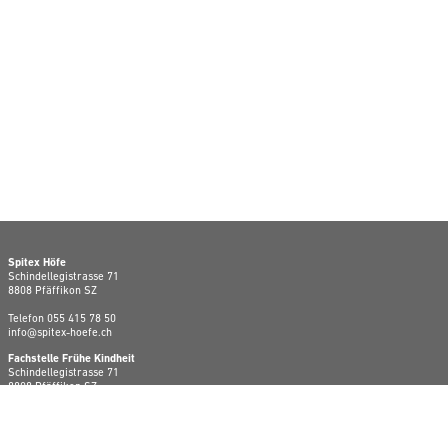
Spitex Höfe
Schindellegistrasse 71
8808 Pfäffikon SZ
Telefon
055 415 78 50
info@spitex-hoefe.ch
Fachstelle Frühe Kindheit
Schindellegistrasse 71
8808 Pfäffikon SZ
Telefon
079 455 65 86
ffk@spitex-hoefe.ch
Erziehungsberatung