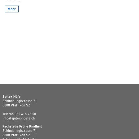
Mehr
Spitex Höfe
Schindellegistrasse 71
8808 Pfäffikon SZ
Telefon
055 415 78 50
info@spitex-hoefe.ch
Fachstelle Frühe Kindheit
Schindellegistrasse 71
8808 Pfäffikon SZ