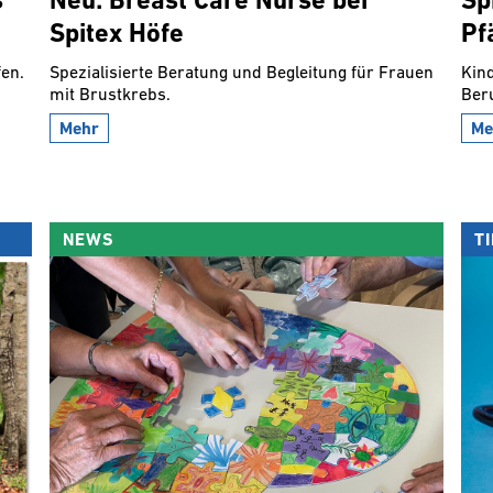
s
Neu: Breast Care Nurse bei
Sp
Spitex Höfe
Pf
en.
Spezialisierte Beratung und Begleitung für Frauen
Kind
mit Brustkrebs.
Ber
Mehr
Me
NEWS
T