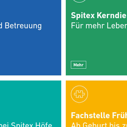
Spitex Kerndie
nd Betreuung
Für mehr Leben
Mehr
Fachstelle Frü
ei Spitex Höfe
Ab Geburt bis 