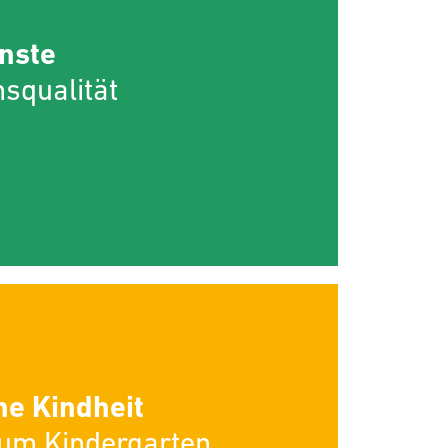
nste
squalität
he Kindheit
zum Kindergarten