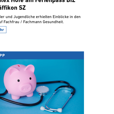
itex Höfe am Ferienpass BIZ
äffikon SZ
er und Jugendliche erhielten Einblicke in den
uf Fachfrau / Fachmann Gesundheit.
hr
IPP